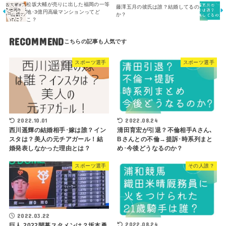
松坂大輔が売りに出した福岡の一等
藤澤五月の彼氏は誰？結婚してるの
地･3億円高級マンションってど
か？
こ？
RECOMMEND
スポーツ選手
スポーツ選手
2022.10.01
2022.08.24
西川遥輝の結婚相手･嫁は誰？イン
清田育宏が引退？不倫相手Aさん､
スタは？美人の元チアガール！結
Bさんとの不倫→提訴･時系列まと
婚発表しなかった理由とは？
め･今後どうなるのか？
スポーツ選手
その人誰？
2022.03.22
2022.08.24
巨人 2022開幕スタメンは？坂本勇