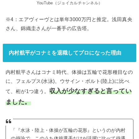
YouTube（ジョイカルチャンネル）
※4：エアヴィーヴとは単年3000万円と推定。浅田真央
さん、錦織圭さんが一番手の広告塔。
内村航平がコナミを退職してプロになった理由
内村航平さんはコナミ時代、体操は五輪で花形種目なの
に、フェルプス(水泳)、ウサイン・ボルト(陸上)に比べ
収入が少なすぎると言ってい
て、桁が1つ違う。
ました。
「『水泳・陸上・体操が五輪の花形』というのが内村
の持論で、このうち体操選手だけが活躍に比べて待遇