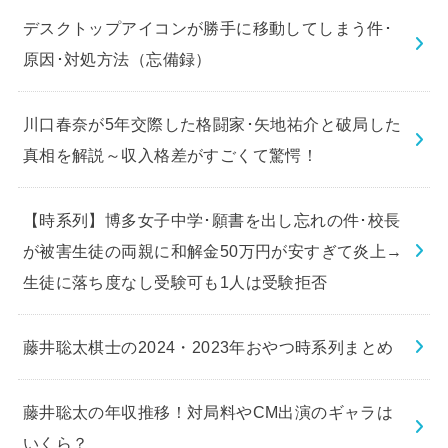
デスクトップアイコンが勝手に移動してしまう件･
原因･対処方法（忘備録）
川口春奈が5年交際した格闘家･矢地祐介と破局した
真相を解説～収入格差がすごくて驚愕！
【時系列】博多女子中学･願書を出し忘れの件･校長
が被害生徒の両親に和解金50万円が安すぎて炎上→
生徒に落ち度なし受験可も1人は受験拒否
藤井聡太棋士の2024・2023年おやつ時系列まとめ
藤井聡太の年収推移！対局料やCM出演のギャラは
いくら？