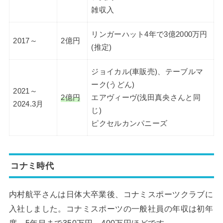
雑収入
リンガーハット4年で3億2000万円
2017～
2億円
(推定)
ジョイカル(車販売)、テーブルマ
ーク(うどん)
2021～
2億円
エアヴィーヴ(浅田真央さんと同
2024.3月
じ)
ピクセルカンパニーズ
コナミ時代
内村航平さんは日体大卒業後、コナミスポーツクラブに
入社しました。コナミスポーツの一般社員の年収は初年
度～5年目まで350万円～400万円ほどです。