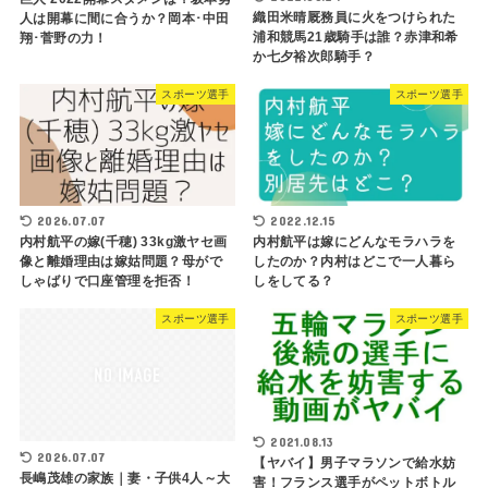
織田米晴厩務員に火をつけられた
人は開幕に間に合うか？岡本･中田
浦和競馬21歳騎手は誰？赤津和希
翔･菅野の力！
か七夕裕次郎騎手？
スポーツ選手
スポーツ選手
2026.07.07
2022.12.15
内村航平の嫁(千穂) 33kg激ヤセ画
内村航平は嫁にどんなモラハラを
像と離婚理由は嫁姑問題？母がで
したのか？内村はどこで一人暮ら
しゃばりで口座管理を拒否！
しをしてる？
スポーツ選手
スポーツ選手
2021.08.13
2026.07.07
【ヤバイ】男子マラソンで給水妨
長嶋茂雄の家族｜妻・子供4人～大
害！フランス選手がペットボトル