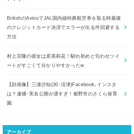
BritishのAviosでJAL国内線特典航空券を取る時最後
のクレジットカード決済でエラーが出る件回避する
方法
村上宗隆の彼女は原英莉花！馴れ初めと匂わせツイ
ートがすごくて分かりやすかったw
【顔画像】三浦沙知(30･沼津)Facebook､インスタ
は？逮捕･実名公開が遅すぎ！裾野市のさくら保育
園
アーカイブ