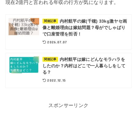
現在2億円と言われる年収の行方が気になります。
内村航平の嫁(千穂) 33kg激ヤセ画
関連記事
像と離婚理由は嫁姑問題？母がでしゃばり
で口座管理を拒否！
2026.07.07
内村航平は嫁にどんなモラハラを
関連記事
したのか？内村はどこで一人暮らしをして
る？
2022.12.15
スポンサーリンク