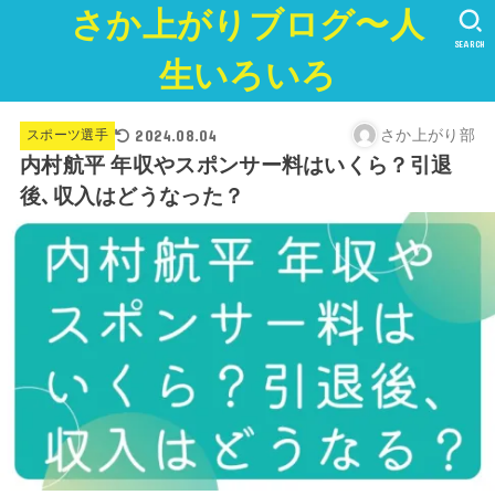
さか上がりブログ〜人
SEARCH
生いろいろ
2024.08.04
さか上がり部
スポーツ選手
内村航平 年収やスポンサー料はいくら？引退
後､収入はどうなった？