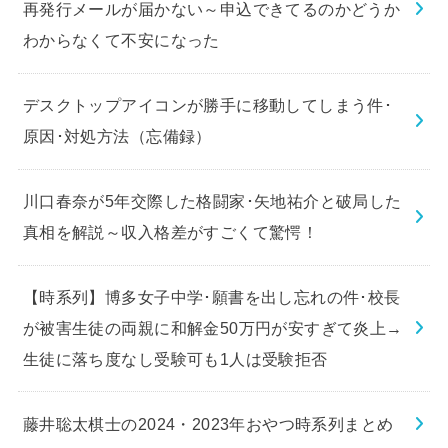
再発行メールが届かない～申込できてるのかどうか
わからなくて不安になった
デスクトップアイコンが勝手に移動してしまう件･
原因･対処方法（忘備録）
川口春奈が5年交際した格闘家･矢地祐介と破局した
真相を解説～収入格差がすごくて驚愕！
【時系列】博多女子中学･願書を出し忘れの件･校長
が被害生徒の両親に和解金50万円が安すぎて炎上→
生徒に落ち度なし受験可も1人は受験拒否
藤井聡太棋士の2024・2023年おやつ時系列まとめ