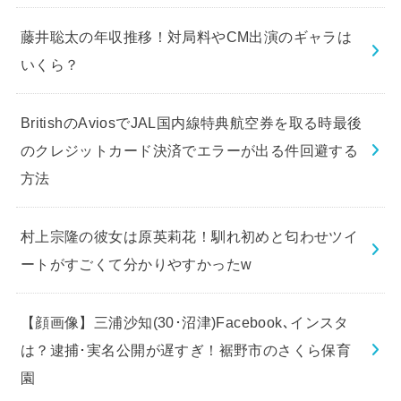
藤井聡太の年収推移！対局料やCM出演のギャラは
いくら？
BritishのAviosでJAL国内線特典航空券を取る時最後
のクレジットカード決済でエラーが出る件回避する
方法
村上宗隆の彼女は原英莉花！馴れ初めと匂わせツイ
ートがすごくて分かりやすかったw
【顔画像】三浦沙知(30･沼津)Facebook､インスタ
は？逮捕･実名公開が遅すぎ！裾野市のさくら保育
園