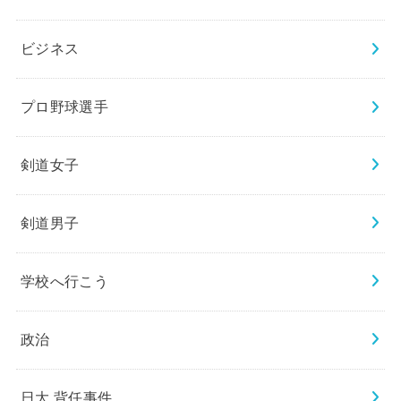
ビジネス
プロ野球選手
剣道女子
剣道男子
学校へ行こう
政治
日大 背任事件