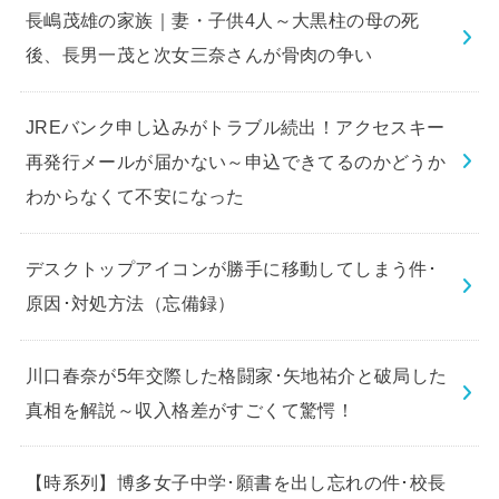
長嶋茂雄の家族｜妻・子供4人～大黒柱の母の死
後、長男一茂と次女三奈さんが骨肉の争い
JREバンク申し込みがトラブル続出！アクセスキー
再発行メールが届かない～申込できてるのかどうか
わからなくて不安になった
デスクトップアイコンが勝手に移動してしまう件･
原因･対処方法（忘備録）
川口春奈が5年交際した格闘家･矢地祐介と破局した
真相を解説～収入格差がすごくて驚愕！
【時系列】博多女子中学･願書を出し忘れの件･校長