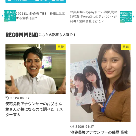
中浜英寿(Paypayドーム清掃員)の
2021戦力外通告 TBS｜番組に出演
顔写真･Twitter3つのアカウントが
する選手は誰？
判明！清掃会社はどこ？
RECOMMEND
芸能
芸能
2024.05.07
安宅晃樹アナウンサーのお父さん
嫁さんが気になるので調べた ミス
ター東大
2020.06.17
池谷美悠アナウンサーの経歴 高校