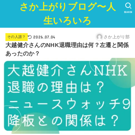
さか上がりブログ〜人
SEARCH
生いろいろ
2026.07.04
さか上がり部
その人誰？
大越健介さんのNHK退職理由は何？左遷と関係
あったのか？