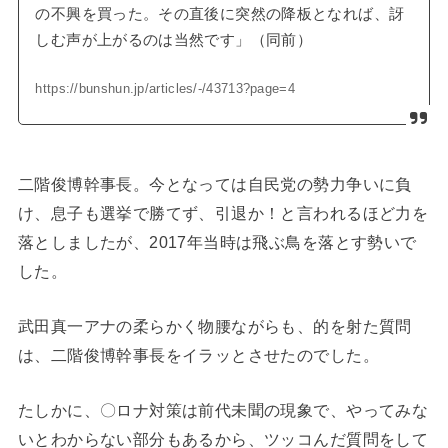
の不興を買った。その直後に突然の降板となれば、訝
しむ声が上がるのは当然です」（同前）
https://bunshun.jp/articles/-/43713?page=4
二階俊博幹事長。今となっては自民党の勢力争いに負
け、息子も選挙で勝てず、引退か！と言われるほど力を
落としましたが、2017年当時は飛ぶ鳥を落とす勢いで
した。
武田真一アナの柔らかく物腰ながらも、的を射た質問
は、二階俊博幹事長をイラッとさせたのでした。
たしかに、〇ロナ対策は前代未聞の現象で、やってみな
いとわからない部分もあるから、ツッコんだ質問をして