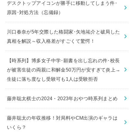
デスクトップアイコンが勝手に移動してしまう件･
原因･対処方法（忘備録）
川口春奈が5年交際した格闘家･矢地祐介と破局した
真相を解説～収入格差がすごくて驚愕！
【時系列】博多女子中学･願書を出し忘れの件･校長
が被害生徒の両親に和解金50万円が安すぎて炎上→
生徒に落ち度なし受験可も1人は受験拒否
藤井聡太棋士の2024・2023年おやつ時系列まとめ
藤井聡太の年収推移！対局料やCM出演のギャラは
いくら？