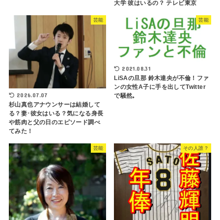
大学 彼はいるの？ テレビ東京
芸能
芸能
2021.08.31
LiSAの旦那 鈴木達央が不倫！ファ
ンの女性A子に手を出してTwitter
2026.07.07
で騒然｡
杉山真也アナウンサーは結婚して
る？妻･彼女はいる？気になる身長
や筋肉と父の日のエピソード調べ
てみた！
芸能
その人誰？