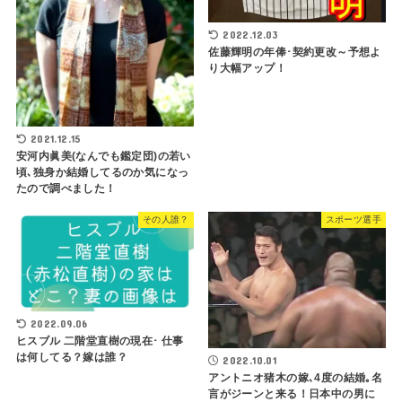
2022.12.03
佐藤輝明の年俸･契約更改～予想よ
り大幅アップ！
2021.12.15
安河内眞美(なんでも鑑定団)の若い
頃､独身か結婚してるのか気になっ
たので調べました！
その人誰？
スポーツ選手
2022.09.06
ヒスブル 二階堂直樹の現在･ 仕事
は何してる？嫁は誰？
2022.10.01
アントニオ猪木の嫁､4度の結婚｡名
言がジーンと来る！日本中の男に