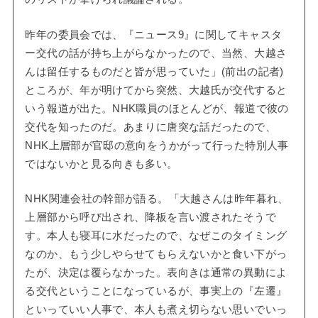
昨年の委員会では、『ニュース9』に関してキャスタ
ー交代の話が持ち上がらなかったので、当然、大越さ
んは留任するものだと皆が思っていた」(前出の記者)
ところが、年が明けてから突然、大越氏が交代すると
いう報道が出た。NHK職員のほとんどが、報道で彼の
交代を知ったのだ。あまりに唐突な話だったので、
NHK上層部が官邸の意向をうかがって行った特別人事
ではないかと見る向きも多い。
NHK関連会社の幹部が語る。「大越さんは昨年暮れ、
上層部から呼び出され、降板を言い渡されたそうで
す。本人も寝耳に水だったので、なぜこのタイミング
なのか、もう少しやらせてもらえないかと食い下がっ
たが、決定は覆らなかった。表向きは通常の異動によ
る交代ということになっているが、事実上の『左遷』
といっていい人事で、本人も煮え切らない思いでいっ