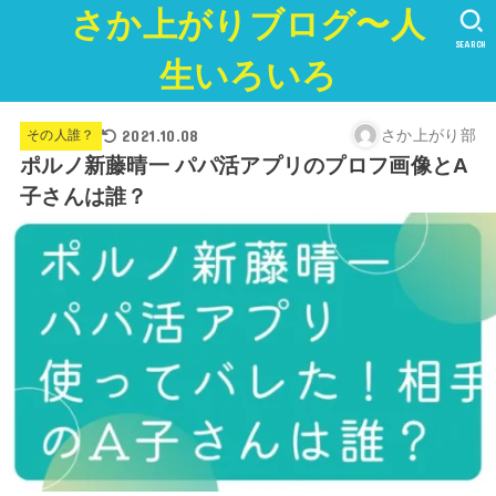
さか上がりブログ〜人
SEARCH
生いろいろ
2021.10.08
さか上がり部
その人誰？
ポルノ新藤晴一 パパ活アプリのプロフ画像とA
子さんは誰？