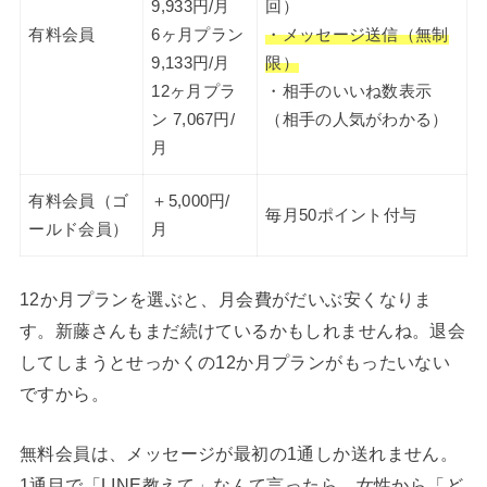
9,933円/月
回）
有料会員
6ヶ月プラン
・メッセージ送信（無制
9,133円/月
限）
12ヶ月プラ
・相手のいいね数表示
ン 7,067円/
（相手の人気がわかる）
月
有料会員（ゴ
＋5,000円/
毎月50ポイント付与
ールド会員）
月
12か月プランを選ぶと、月会費がだいぶ安くなりま
す。新藤さんもまだ続けているかもしれませんね。退会
してしまうとせっかくの12か月プランがもったいない
ですから。
無料会員は、メッセージが最初の1通しか送れません。
1通目で「LINE教えて」なんて言ったら、女性から「ど