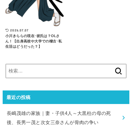
2026.07.07
小川きららの現在･彼氏は？OLさ
ん！【出身高校や大学での稽古･私
生活はどうだった？】
検
索:
最近の投稿
長嶋茂雄の家族｜妻・子供4人～大黒柱の母の死
後、長男一茂と次女三奈さんが骨肉の争い