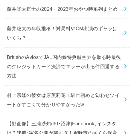
藤井聡太棋士の2024・2023年おやつ時系列まとめ
藤井聡太の年収推移！対局料やCM出演のギャラは
いくら？
BritishのAviosでJAL国内線特典航空券を取る時最後
のクレジットカード決済でエラーが出る件回避する
方法
村上宗隆の彼女は原英莉花！馴れ初めと匂わせツイ
ートがすごくて分かりやすかったw
【顔画像】三浦沙知(30･沼津)Facebook､インスタ
は？逮捕･実名公開が遅すぎ！裾野市のさくら保育