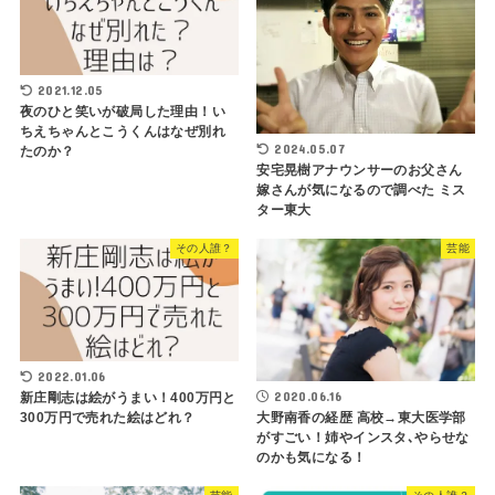
2021.12.05
夜のひと笑いが破局した理由！い
ちえちゃんとこうくんはなぜ別れ
2024.05.07
たのか？
安宅晃樹アナウンサーのお父さん
嫁さんが気になるので調べた ミス
ター東大
その人誰？
芸能
2022.01.06
2020.06.16
新庄剛志は絵がうまい！400万円と
300万円で売れた絵はどれ？
大野南香の経歴 高校→東大医学部
がすごい！姉やインスタ､やらせな
のかも気になる！