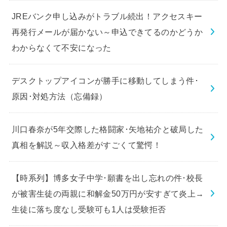
JREバンク申し込みがトラブル続出！アクセスキー
再発行メールが届かない～申込できてるのかどうか
わからなくて不安になった
デスクトップアイコンが勝手に移動してしまう件･
原因･対処方法（忘備録）
川口春奈が5年交際した格闘家･矢地祐介と破局した
真相を解説～収入格差がすごくて驚愕！
【時系列】博多女子中学･願書を出し忘れの件･校長
が被害生徒の両親に和解金50万円が安すぎて炎上→
生徒に落ち度なし受験可も1人は受験拒否