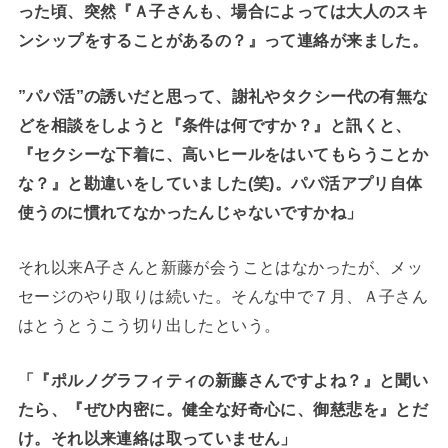
った頃、突然『Ａ子さんも、場合によっては大人のスキ
ンシップをすることがあるの？』って連絡が来ました。
”パパ活”の誘いだと思って、謝礼やタクシー代の有無な
どを相談をしようと『条件は何ですか？』と訊くと、
『セクシーな下着に、高いヒールをはいてもらうことか
な？』と勘違いをしていました(笑)。パパ活アプリ自体
使うのに慣れてなかったんじゃないですかね」
それ以来A子さんと新藤が会うことはなかったが、メッ
セージのやり取りは続いた。そんな中で７月、Ａ子さん
はとうとうこう切り出したという。
「『ポルノグラフィティの新藤さんですよね？』と聞い
たら、『ぜひ内密に。健全な好奇心に、御慈悲を』とだ
け。それ以来連絡は取っていません」