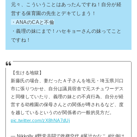
元々、こういうことはあったんですね！自分が経
営する保育園の先生とデキてしまう！
・ANAのCAと不倫
・義理の妹にまで！ハセキョーさんの妹ってこと
ですね！
【生ける地獄】
新藤氏の場合、妻だったＡ子さんを地元・埼玉県川口
市に張りつかせ、自分は議員宿舎で元スチュワーデス
と同棲していたり、義理の妹との不貞行為、自分が経
営する幼稚園の保母さんとの関係が噂されるなど、度
を越しているというのが関係者の一般的見方だ。
pic.twitter.com/zX8hNA7dUj
— Nikkolly #野党共闘で政権交代 #尾辻かなこ #比例は