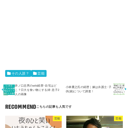
その人誰？
芸能
井ノ口忠男のwiki経歴･自宅はど
小林鷹之氏の経歴｜嫁は弁護士･子
こ？日大を食い物にする姉･息子2
供(娘)について調査！
人の画像
RECOMMEND
芸能
芸能