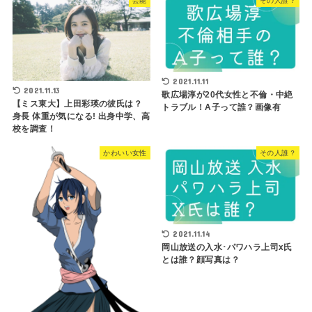
芸能
その人誰？
2021.11.11
2021.11.13
歌広場淳が20代女性と不倫・中絶
【ミス東大】上田彩瑛の彼氏は？
トラブル！A子って誰？画像有
身長 体重が気になる! 出身中学、高
校を調査！
かわいい女性
その人誰？
2021.11.14
岡山放送の入水･パワハラ上司x氏
とは誰？顔写真は？