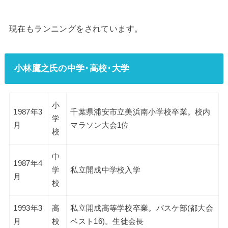
現在もランニングをされています。
小林鷹之氏の中学･高校･大学
小
1987年3
千葉県浦安市立美浜南小学校卒業。校内
学
月
マラソン大会1位
校
中
1987年4
学
私立開成中学校入学
月
校
1993年3
高
私立開成高等学校卒業。バスケ部(都大会
月
校
ベスト16)。生徒会長