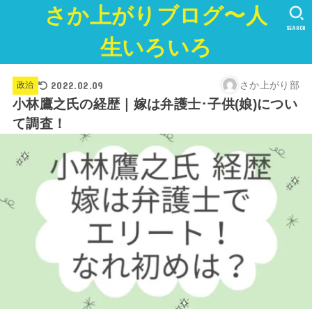
さか上がりブログ〜人
SEARCH
生いろいろ
2022.02.09
さか上がり部
政治
小林鷹之氏の経歴｜嫁は弁護士･子供(娘)につい
て調査！