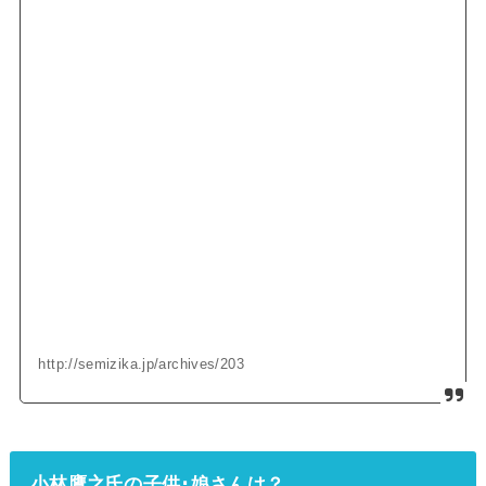
http://semizika.jp/archives/203
小林鷹之氏の子供･娘さんは？