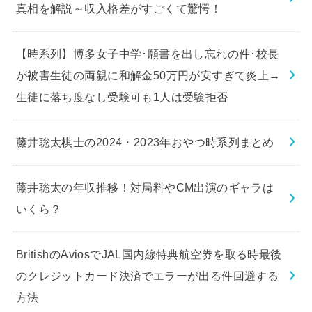
真相を解説～収入格差がすごくて驚愕！
【時系列】博多女子中学･願書を出し忘れの件･校長
が被害生徒の両親に和解金50万円が安すぎて炎上→
生徒に落ち度なし受験可も1人は受験拒否
藤井聡太棋士の2024・2023年おやつ時系列まとめ
藤井聡太の年収推移！対局料やCM出演のギャラは
いくら？
BritishのAviosでJAL国内線特典航空券を取る時最後
のクレジットカード決済でエラーが出る件回避する
方法