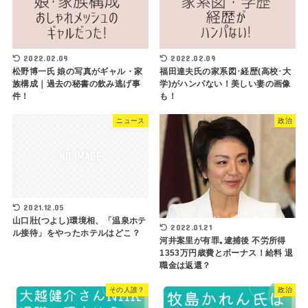
2022.02.09
2022.02.09
松野博一氏 娘の写真がギャル・家
福田達夫氏の家系図･経歴(高校･大
族構成｜過去の秘書の飲み逃げ事
学)がハンパない！美しい妻の画像
件！
も！
ニュース
政治
2021.12.05
山口壯(つよし)環境相、「温泉ホテ
2022.01.21
ル接待」をやったホテルはどこ？
河井案里が有罪｡逮捕後 不労所得
1353万円歳費とボーナス！給料 退
職金は返還？
その人誰？
政治