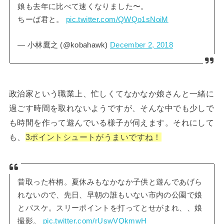
娘も去年に比べて速くなりました〜。
ちーば君と。
pic.twitter.com/QWQo1sNoiM
— 小林鷹之 (@kobahawk)
December 2, 2018
政治家という職業上、忙しくてなかなか娘さんと一緒に
過ごす時間を取れないようですが、そんな中でも少しで
も時間を作って遊んでいる様子が伺えます。それにして
も、
3ポイントシュートがうまいですね！
昔取った杵柄。夏休みもなかなか子供と遊んであげら
れないので、先日、早朝の誰もいない市内の公園で娘
とバスケ。スリーポイントを打ってとせがまれ、、娘
撮影。
pic.twitter.com/rUswVQkmwH