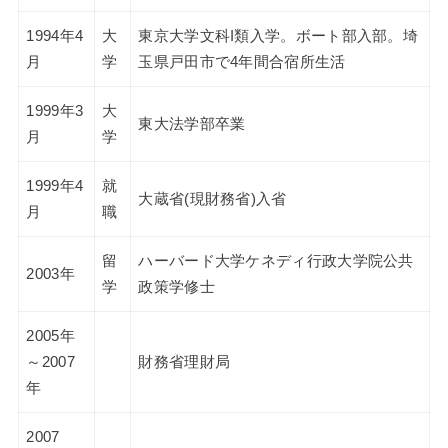
1994年4
大
東京大学文科I類入学。ボート部入部。埼
月
学
玉県戸田市で4年間合宿所生活
1999年3
大
東大法学部卒業
月
学
1999年4
就
大蔵省(現財務省)入省
月
職
留
ハーバード大学ケネディ行政大学院公共
2003年
学
政策学修士
2005年
～2007
財務省理財局
年
2007