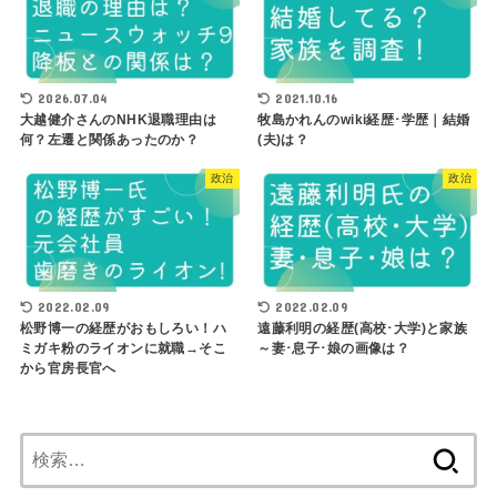
2026.07.04
2021.10.16
大越健介さんのNHK退職理由は
牧島かれんのwiki経歴･学歴｜結婚
何？左遷と関係あったのか？
(夫)は？
政治
政治
2022.02.09
2022.02.09
松野博一の経歴がおもしろい！ハ
遠藤利明の経歴(高校･大学)と家族
ミガキ粉のライオンに就職→そこ
～妻･息子･娘の画像は？
から官房長官へ
検
索: