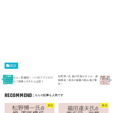
政治
松野博一氏 娘の写真がギャル・家
ポルノ新藤晴一 パパ活アプリのプ
族構成｜過去の秘書の飲み逃げ事
ロフ画像とA子さんは誰？
件！
RECOMMEND
政治
政治