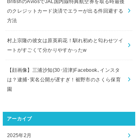
BritishのAviosでJAL国内線特典航空券を取る時最後
のクレジットカード決済でエラーが出る件回避する
方法
村上宗隆の彼女は原英莉花！馴れ初めと匂わせツイ
ートがすごくて分かりやすかったw
【顔画像】三浦沙知(30･沼津)Facebook､インスタ
は？逮捕･実名公開が遅すぎ！裾野市のさくら保育
園
アーカイブ
2025年2月