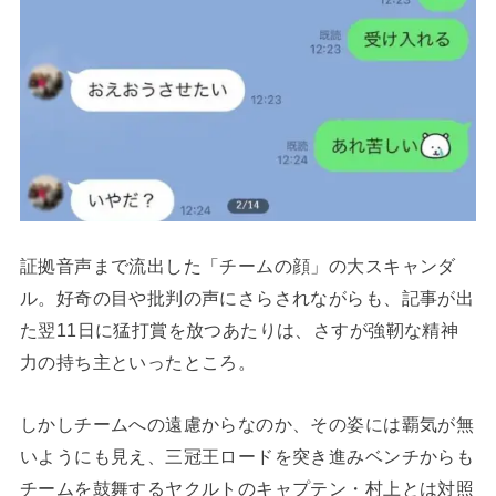
証拠音声まで流出した「チームの顔」の大スキャンダ
ル。好奇の目や批判の声にさらされながらも、記事が出
た翌11日に猛打賞を放つあたりは、さすが強靭な精神
力の持ち主といったところ。
しかしチームへの遠慮からなのか、その姿には覇気が無
いようにも見え、三冠王ロードを突き進みベンチからも
チームを鼓舞するヤクルトのキャプテン・村上とは対照