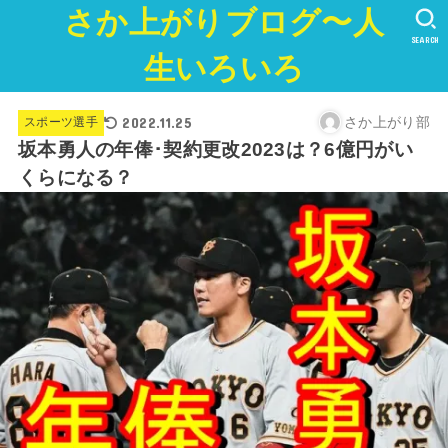
さか上がりブログ〜人
SEARCH
生いろいろ
2022.11.25
さか上がり部
スポーツ選手
坂本勇人の年俸･契約更改2023は？6億円がい
くらになる？