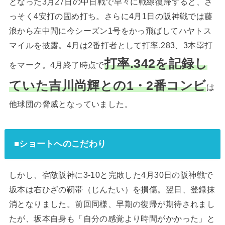
となった3月27日の中日戦で早々に戦線復帰すると、さ
っそく4安打の固め打ち。さらに4月1日の阪神戦では藤
浪から左中間に今シーズン1号をかっ飛ばしてハヤトス
マイルを披露。4月は2番打者として打率.283、3本塁打
打率.342を記録し
をマーク。4月終了時点で
ていた吉川尚輝との1・2番コンビ
は
他球団の脅威となっていました。
■ショートへのこだわり
しかし、宿敵阪神に3-10と完敗した4月30日の阪神戦で
坂本は右ひざの靭帯（じんたい）を損傷。翌日、登録抹
消となりました。前回同様、早期の復帰が期待されまし
たが、坂本自身も「自分の感覚より時間がかかった」と