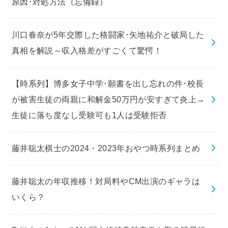
原因･対処方法（忘備録）
川口春奈が5年交際した格闘家･矢地祐介と破局した
真相を解説～収入格差がすごくて驚愕！
【時系列】博多女子中学･願書を出し忘れの件･校長
が被害生徒の両親に和解金50万円が安すぎて炎上→
生徒に落ち度なし受験可も1人は受験拒否
藤井聡太棋士の2024・2023年おやつ時系列まとめ
藤井聡太の年収推移！対局料やCM出演のギャラは
いくら？