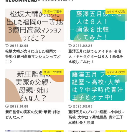
スポーツ選手
かわいい女性
2022.12.08
2022.02.28
松坂大輔が売りに出した福岡の一
藤澤五月に似てるアイドル･有名
等地･3億円高級マンションってど
人・キャラクターは６人！画像を
こ？
比較してみた！
スポーツ選手
かわいい女性
2022.01.08
2025.02.08
新庄監督の実家の父親･母親･姉は
藤澤五月のプロフ･経歴～小学校～
どんな人？
高校･大学は？菊地亜美･青汁王子
三崎社長と同郷