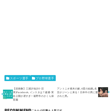
スポーツ選手
プロ野球選手
【顔画像】三浦沙知(30･沼
アントニオ猪木の嫁､4度の結婚｡名
津)Facebook､インスタは？逮捕･実
言がジーンと来る！日本中の男に愛
名公開が遅すぎ！裾野市のさくら保
された男｡
育園
RECOMMEND