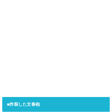
■炸裂した文春砲