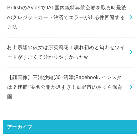
BritishのAviosでJAL国内線特典航空券を取る時最後
のクレジットカード決済でエラーが出る件回避する
方法
村上宗隆の彼女は原英莉花！馴れ初めと匂わせツイ
ートがすごくて分かりやすかったw
【顔画像】三浦沙知(30･沼津)Facebook､インスタ
は？逮捕･実名公開が遅すぎ！裾野市のさくら保育
園
アーカイブ