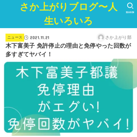
さか上がりブログ〜人
SEARCH
生いろいろ
2021.11.21
さか上がり部
ニュース
木下富美子 免許停止の理由と免停やった回数が
多すぎてヤバイ！