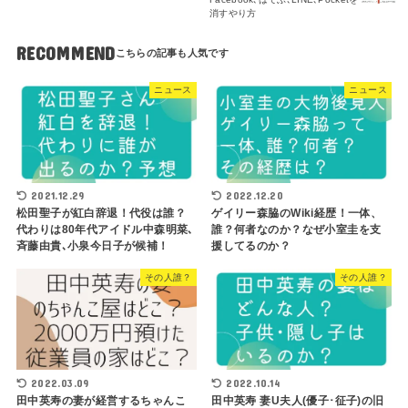
消すやり方
RECOMMEND
ニュース
ニュース
2021.12.29
2022.12.20
松田聖子が紅白辞退！代役は誰？
ゲイリー森脇のWiki経歴！一体、
代わりは80年代アイドル中森明菜､
誰？何者なのか？なぜ小室圭を支
斉藤由貴､小泉今日子が候補！
援してるのか？
その人誰？
その人誰？
2022.03.09
2022.10.14
田中英寿の妻が経営するちゃんこ
田中英寿 妻U夫人(優子･征子)の旧