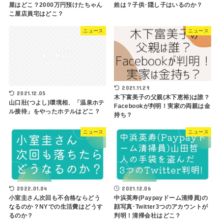
屋はどこ？2000万円預けたちゃん
姓は？子供･隠し子はいるのか？
こ屋店員宅はどこ？
ニュース
ニュース
2021.11.29
2021.12.05
木下富美子の父親(木下恵裕)は誰？
山口壯(つよし)環境相、「温泉ホテ
Facebookが判明！実家の両親は金
ル接待」をやったホテルはどこ？
持ち？
ニュース
ニュース
2022.01.04
2021.12.06
小室圭さん次回も不合格ならどう
中浜英寿(Paypayドーム清掃員)の
なるのか？NYでの生活費はどうす
顔写真･Twitter3つのアカウントが
るのか？
判明！清掃会社はどこ？