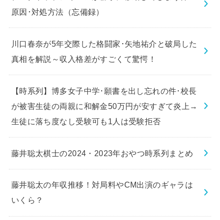
原因･対処方法（忘備録）
川口春奈が5年交際した格闘家･矢地祐介と破局した
真相を解説～収入格差がすごくて驚愕！
【時系列】博多女子中学･願書を出し忘れの件･校長
が被害生徒の両親に和解金50万円が安すぎて炎上→
生徒に落ち度なし受験可も1人は受験拒否
藤井聡太棋士の2024・2023年おやつ時系列まとめ
藤井聡太の年収推移！対局料やCM出演のギャラは
いくら？