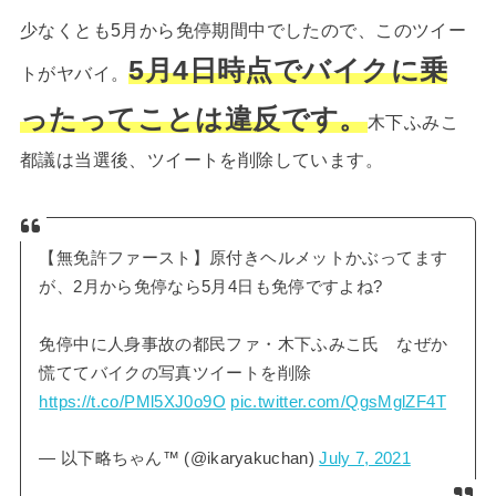
少なくとも5月から免停期間中でしたので、このツイー
5月4日時点でバイクに乗
トがヤバイ。
ったってことは違反です。
木下ふみこ
都議は当選後、ツイートを削除しています。
【無免許ファースト】原付きヘルメットかぶってます
が、2月から免停なら5月4日も免停ですよね?
免停中に人身事故の都民ファ・木下ふみこ氏 なぜか
慌ててバイクの写真ツイートを削除
https://t.co/PMl5XJ0o9O
pic.twitter.com/QgsMglZF4T
— 以下略ちゃん™ (@ikaryakuchan)
July 7, 2021