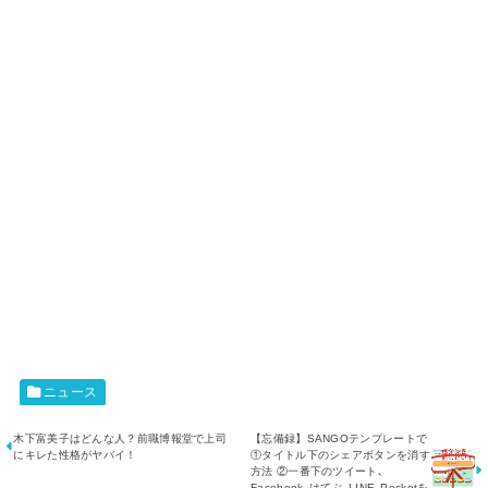
ニュース
木下富美子はどんな人？前職博報堂で上司
【忘備録】SANGOテンプレートで
にキレた性格がヤバイ！
①タイトル下のシェアボタンを消す
方法 ②一番下のツイート､
Facebook､はてぶ､LINE､Pocketを