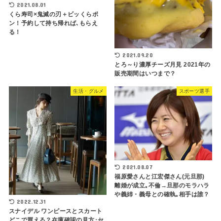
2021.08.01
くら寿司×鬼滅の刃＋ビッくらポ
ン！予約して持ち帰れば､もらえ
る！
2021.09.20
とろ～り濃厚チーズ月見 2021年の
販売期間はいつまで？
生活・グルメ
スポーツ選手
2021.08.07
福原愛さんと江宏傑さん(元旦那)
離婚が成立｡不倫→旦那のモラハラ
や義姉・義母との確執｡相手は誰？
2022.12.31
スナイデル ワンピースとスカート
どこで買える？在庫確認の見方･セ