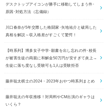
デスクトップアイコンが勝手に移動してしまう件･
原因･対処方法（忘備録）
川口春奈が5年交際した格闘家･矢地祐介と破局した
真相を解説～収入格差がすごくて驚愕！
【時系列】博多女子中学･願書を出し忘れの件･校長
が被害生徒の両親に和解金50万円が安すぎて炎上→
生徒に落ち度なし受験可も1人は受験拒否
藤井聡太棋士の2024・2023年おやつ時系列まとめ
藤井聡太の年収推移！対局料やCM出演のギャラは
いくら？