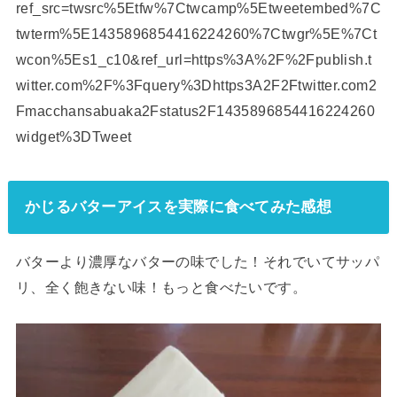
ref_src=twsrc%5Etfw%7Ctwcamp%5Etweetembed%7C
twterm%5E1435896854416224260%7Ctwgr%5E%7Ct
wcon%5Es1_c10&ref_url=https%3A%2F%2Fpublish.t
witter.com%2F%3Fquery%3Dhttps3A2F2Ftwitter.com2
Fmacchansabuaka2Fstatus2F1435896854416224260
widget%3DTweet
かじるバターアイスを実際に食べてみた感想
バターより濃厚なバターの味でした！それでいてサッパ
リ、全く飽きない味！もっと食べたいです。