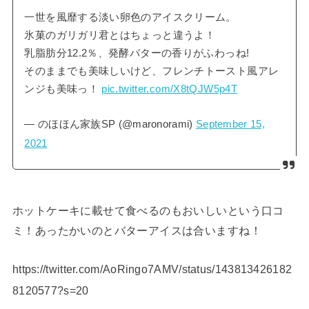
一世を風靡する淡い卵色のアイスクリーム。
氷菓のガリガリ君とはちょっと違うよ！
乳脂肪分12.2％、発酵バターの香りがふわっね!
そのままでも美味しいけど、フレンチトースト風アレ
ンジも美味っ！
pic.twitter.com/X8tQJW5p4T
— のほほん家族SP (@maronorami)
September 15,
2021
ホットケーキに載せて食べるのもおいしいという口コ
ミ！あったかいのとバターアイスは合いますね！
https://twitter.com/AoRingo7AMV/status/143813426182
8120577?s=20