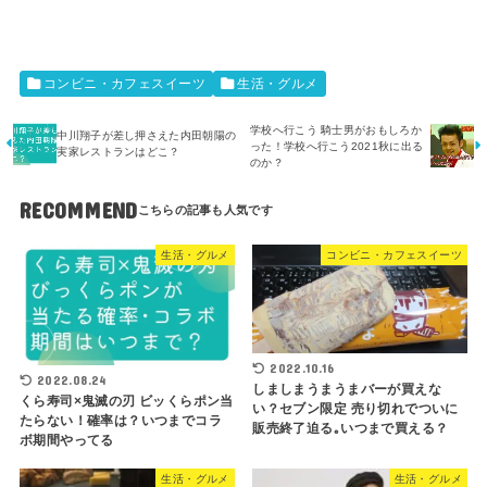
コンビニ・カフェスイーツ
生活・グルメ
学校へ行こう 騎士男がおもしろか
中川翔子が差し押さえた内田朝陽の
った！学校へ行こう2021秋に出る
実家レストランはどこ？
のか？
RECOMMEND
生活・グルメ
コンビニ・カフェスイーツ
2022.10.16
2022.08.24
しましまうまうまバーが買えな
くら寿司×鬼滅の刃 ビッくらポン当
い？セブン限定 売り切れでついに
たらない！確率は？いつまでコラ
販売終了迫る｡いつまで買える？
ボ期間やってる
生活・グルメ
生活・グルメ