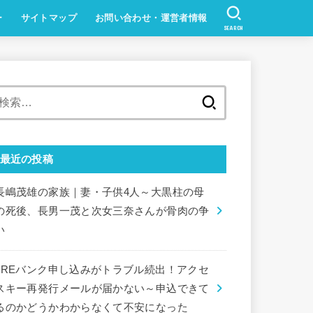
ー
サイトマップ
お問い合わせ・運営者情報
SEARCH
検
索:
最近の投稿
長嶋茂雄の家族｜妻・子供4人～大黒柱の母
の死後、長男一茂と次女三奈さんが骨肉の争
い
JREバンク申し込みがトラブル続出！アクセ
スキー再発行メールが届かない～申込できて
るのかどうかわからなくて不安になった