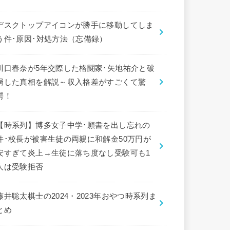
デスクトップアイコンが勝手に移動してしま
う件･原因･対処方法（忘備録）
川口春奈が5年交際した格闘家･矢地祐介と破
局した真相を解説～収入格差がすごくて驚
愕！
【時系列】博多女子中学･願書を出し忘れの
件･校長が被害生徒の両親に和解金50万円が
安すぎて炎上→生徒に落ち度なし受験可も1
人は受験拒否
藤井聡太棋士の2024・2023年おやつ時系列ま
とめ