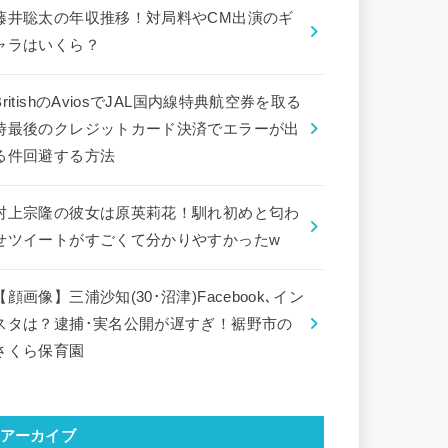
藤井聡太の年収推移！対局料やCM出演のギ
ャラはいくら？
BritishのAviosでJAL国内線特典航空券を取る
時最後のクレジットカード決済でエラーが出
る件回避する方法
村上宗隆の彼女は原英莉花！馴れ初めと匂わ
せツイートがすごくて分かりやすかったw
【顔画像】三浦沙知(30･沼津)Facebook､イン
スタは？逮捕･実名公開が遅すぎ！裾野市の
さくら保育園
アーカイブ